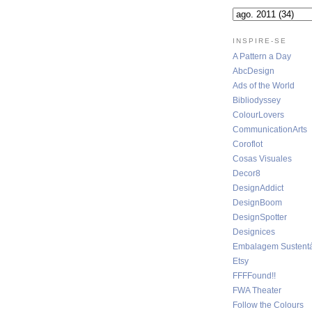
INSPIRE-SE
A Pattern a Day
AbcDesign
Ads of the World
Bibliodyssey
ColourLovers
CommunicationArts
Coroflot
Cosas Visuales
Decor8
DesignAddict
DesignBoom
DesignSpotter
Designices
Embalagem Sustentá
Etsy
FFFFound!!
FWA Theater
Follow the Colours