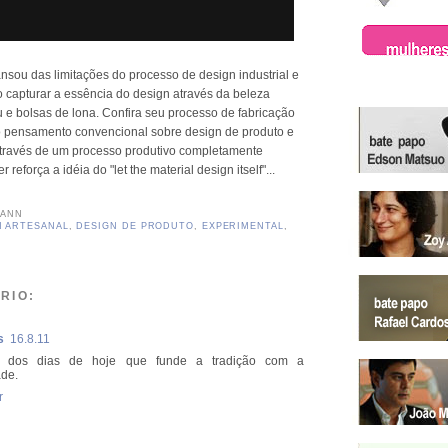
nsou das limitações do processo de design industrial e
o capturar a essência do design através da beleza
 e bolsas de lona. Confira seu processo de fabricação
o pensamento convencional sobre design de produto e
 através de um processo produtivo completamente
 reforça a idéia do "let the material design itself"...
MANN
N ARTESANAL
,
DESIGN DE PRODUTO
,
EXPERIMENTAL
,
RIO:
s
16.8.11
o dos dias de hoje que funde a tradição com a
de.
r