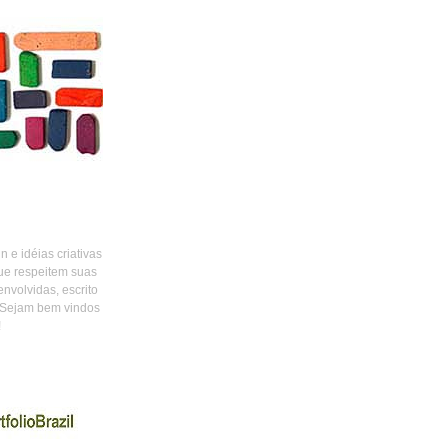
 e idéias criativas
ue respeitem suas
envolvidas, escrito
 Sejam bem vindos
!