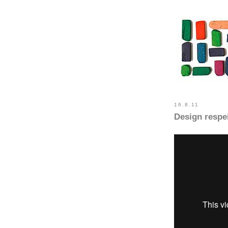
16.8.11
Design respe