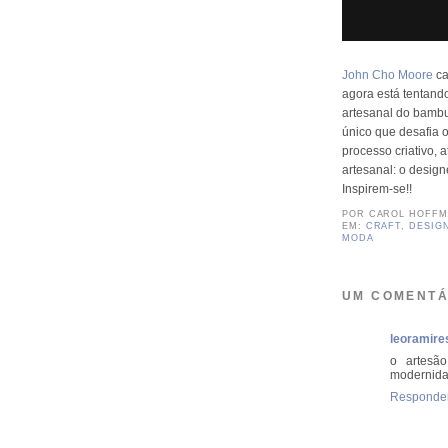
John Cho Moore
ca
agora está tentand
artesanal do bambu
único que desafia 
processo criativo,
artesanal: o designer
Inspirem-se!!
POR
CAROL HOFF
EM:
CRAFT
,
DESIG
MODA
UM COMENTÁ
leoramire
o artesã
modernida
Responde