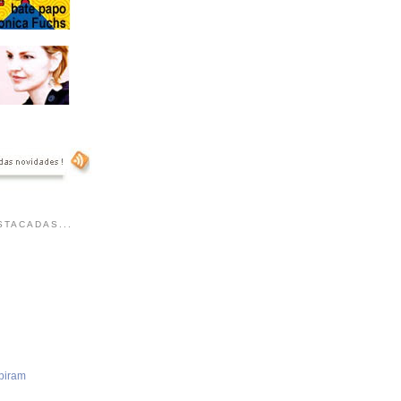
TACADAS...
piram