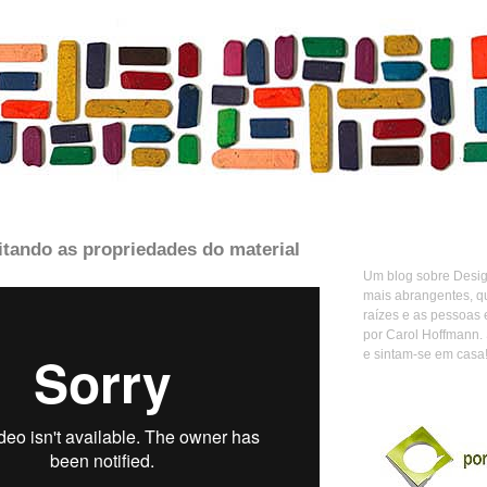
itando as propriedades do material
Um blog sobre Design
mais abrangentes, q
raízes e as pessoas 
por Carol Hoffmann.
e sintam-se em casa