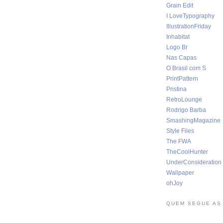
Grain Edit
I LoveTypography
IllustrationFriday
Inhabitat
Logo Br
Nas Capas
O Brasil com S
PrintPattern
Pristina
RetroLounge
Rodrigo Barba
SmashingMagazine
Style Files
The FWA
TheCoolHunter
UnderConsideration
Wallpaper
ohJoy
QUEM SEGUE AS