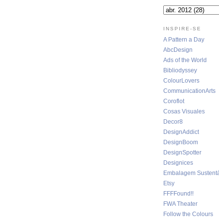
INSPIRE-SE
A Pattern a Day
AbcDesign
Ads of the World
Bibliodyssey
ColourLovers
CommunicationArts
Coroflot
Cosas Visuales
Decor8
DesignAddict
DesignBoom
DesignSpotter
Designices
Embalagem Sustentá
Etsy
FFFFound!!
FWA Theater
Follow the Colours