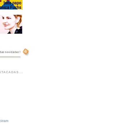
TACADAS...
piram