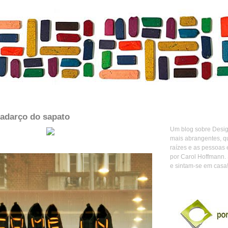
cadarço do sapato
Um blog sobre Design
mais abrangentes, q
raízes e as pessoas 
por Carol Hoffmann.
e sintam-se em casa