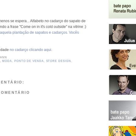
menos se espera... Alfabeto no cadarço do sapato de
do a frase "Come on in it's cold outside" na vitrine :)
aquela plantação de sapatos e cadarços. Vocês
vidade
no cadarço clicando aqui.
MANN
,
MODA
,
PONTO DE VENDA
,
STORE DESIGN
,
ENTÁRIO:
COMENTÁRIO