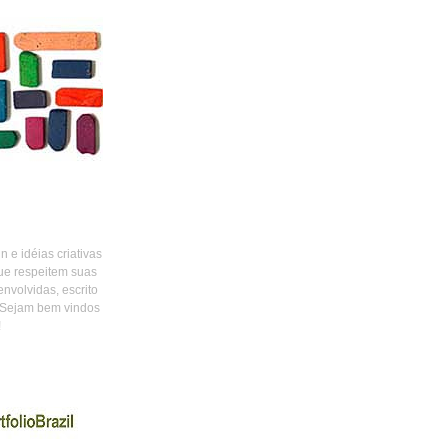
 e idéias criativas
ue respeitem suas
envolvidas, escrito
 Sejam bem vindos
!