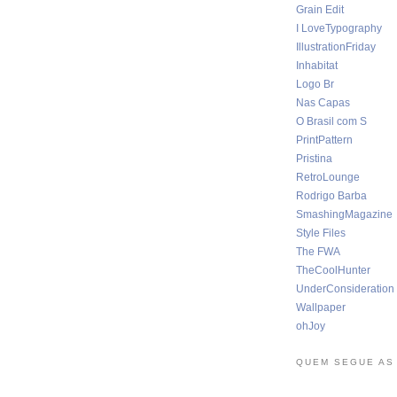
Grain Edit
I LoveTypography
IllustrationFriday
Inhabitat
Logo Br
Nas Capas
O Brasil com S
PrintPattern
Pristina
RetroLounge
Rodrigo Barba
SmashingMagazine
Style Files
The FWA
TheCoolHunter
UnderConsideration
Wallpaper
ohJoy
QUEM SEGUE AS