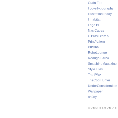
Grain Edit
I LoveTypography
IllustrationFriday
Inhabitat
Logo Br
Nas Capas
O Brasil com S
PrintPattern
Pristina
RetroLounge
Rodrigo Barba
SmashingMagazine
Style Files
The FWA
TheCoolHunter
UnderConsideration
Wallpaper
ohJoy
QUEM SEGUE AS