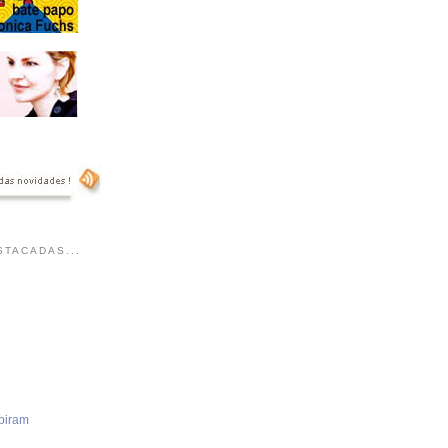
TACADAS...
piram