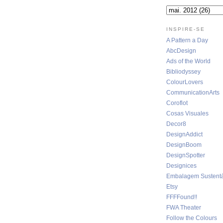
INSPIRE-SE
A Pattern a Day
AbcDesign
Ads of the World
Bibliodyssey
ColourLovers
CommunicationArts
Coroflot
Cosas Visuales
Decor8
DesignAddict
DesignBoom
DesignSpotter
Designices
Embalagem Sustentá
Etsy
FFFFound!!
FWA Theater
Follow the Colours