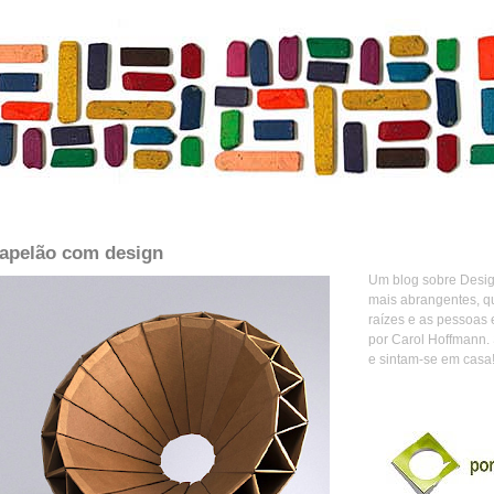
apelão com design
Um blog sobre Design
mais abrangentes, q
raízes e as pessoas 
por Carol Hoffmann.
e sintam-se em casa