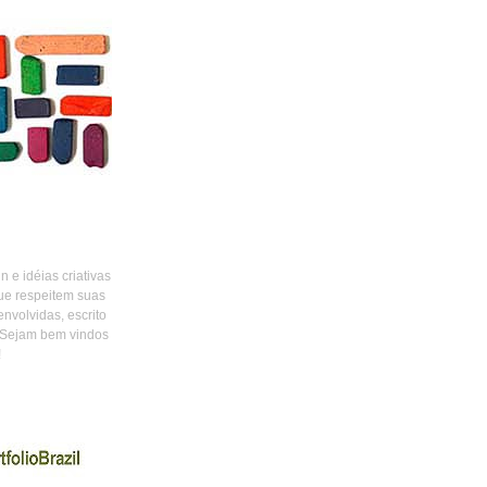
 e idéias criativas
ue respeitem suas
envolvidas, escrito
 Sejam bem vindos
!