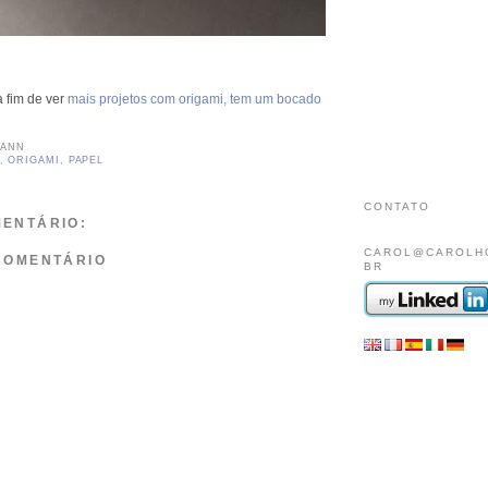
a fim de ver
mais projetos com origami, tem um bocado
MANN
,
ORIGAMI
,
PAPEL
CONTATO
ENTÁRIO:
CAROL@CAROLH
COMENTÁRIO
BR