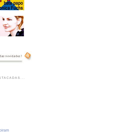
TACADAS...
piram