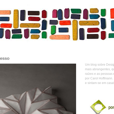
resso
Um blog sobre Design
mais abrangentes, q
raízes e as pessoas 
por Carol Hoffmann.
e sintam-se em casa