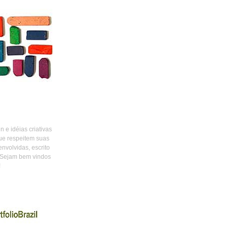
 e idéias criativas
ue respeitem suas
envolvidas, escrito
 Sejam bem vindos
!