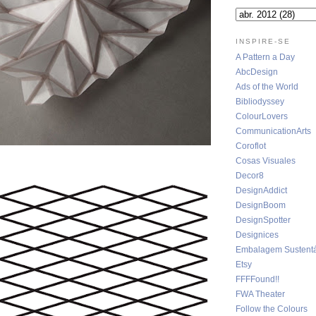
INSPIRE-SE
A Pattern a Day
AbcDesign
Ads of the World
Bibliodyssey
ColourLovers
CommunicationArts
Coroflot
Cosas Visuales
Decor8
DesignAddict
DesignBoom
DesignSpotter
Designices
Embalagem Sustentá
Etsy
FFFFound!!
FWA Theater
Follow the Colours