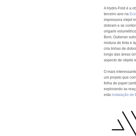
A Hydro-Fold é a o
terceiro ano na
Eco
impressora inkjet 
dobram e se conto
origami volumétric
Bom, Guberan subst
mistura de tinta e
cria linhas de dobr
longo das áreas úm
aspecto de objeto e
O mais interessante
um projeto que com
folha de papel (am
explorando as reaç
esta
instalação de 