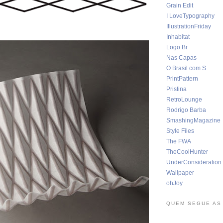
Grain Edit
I LoveTypography
IllustrationFriday
Inhabitat
Logo Br
Nas Capas
O Brasil com S
PrintPattern
Pristina
RetroLounge
Rodrigo Barba
SmashingMagazine
Style Files
The FWA
TheCoolHunter
UnderConsideration
Wallpaper
ohJoy
QUEM SEGUE AS