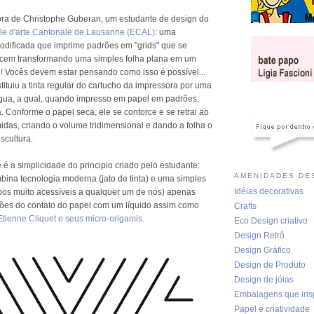
bra de Christophe Guberan, um estudante de design do
le d'arte Cantonale de Lausanne (ECAL)
: uma
modificada que imprime padrões em "grids" que se
rcem transformando uma simples folha plana em um
o! Vocês devem estar pensando como isso é possível...
ituiu a tinta regular do cartucho da impressora por uma
 água, a qual, quando impresso em papel em padrões,
a. Conforme o papel seca, ele se contorce e se retrai ao
idas, criando o volume tridimensional e dando a folha o
scultura.
 é a simplicidade do principio criado pelo estudante:
AMENIDADES DES
bina tecnologia moderna (jato de tinta) e uma simples
Idéias decorativas
bos muito acessíveis a qualquer um de nós) apenas
ões do contato do papel com um líquido assim como
Crafts
Etienne Cliquet e seus micro-origamis.
Eco Design criativo
Design Retrô
Design Gráfico
Design de Produto
Design de jóias
Embalagens que ins
Papel e criatividade