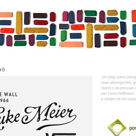
trô
Um blog sobre Design
mais abrangentes, q
raízes e as pessoas 
por Carol Hoffmann.
e sintam-se em casa