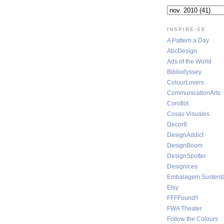
INSPIRE-SE
A Pattern a Day
AbcDesign
Ads of the World
Bibliodyssey
ColourLovers
CommunicationArts
Coroflot
Cosas Visuales
Decor8
DesignAddict
DesignBoom
DesignSpotter
Designices
Embalagem Sustentá
Etsy
FFFFound!!
FWA Theater
Follow the Colours