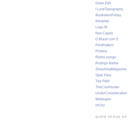
Grain Edit
I LoveTypography
IllustrationFriday
Inhabitat
Logo Br
Nas Capas
O Brasil com S
PrintPattern
Pristina
RetroLounge
Rodrigo Barba
SmashingMagazine
Style Files
The FWA
TheCoolHunter
UnderConsideration
Wallpaper
ohJoy
QUEM SEGUE AS