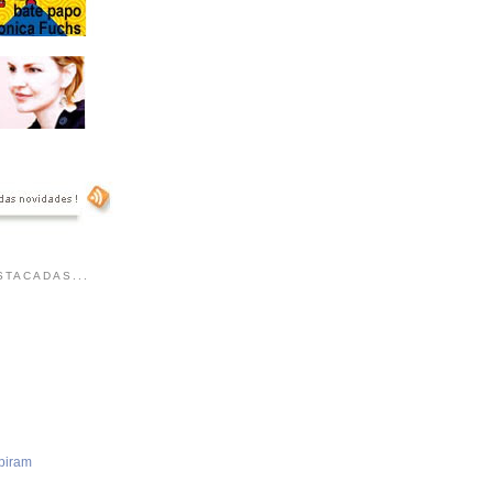
TACADAS...
piram