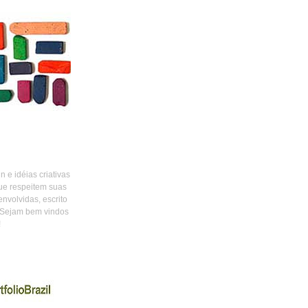
 e idéias criativas
ue respeitem suas
envolvidas, escrito
 Sejam bem vindos
!