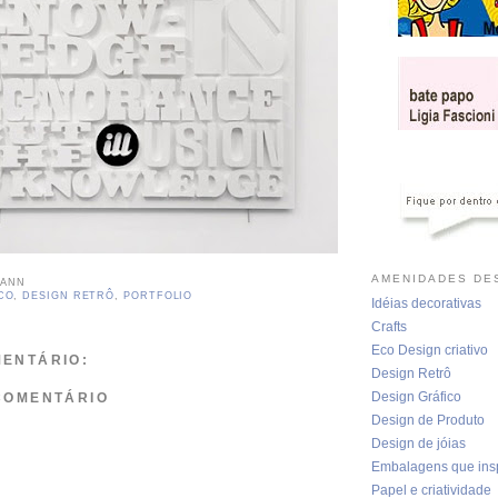
AMENIDADES DES
MANN
CO
,
DESIGN RETRÔ
,
PORTFOLIO
Idéias decorativas
Crafts
Eco Design criativo
ENTÁRIO:
Design Retrô
Design Gráfico
COMENTÁRIO
Design de Produto
Design de jóias
Embalagens que ins
Papel e criatividade