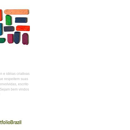
 e idéias criativas
ue respeitem suas
envolvidas, escrito
 Sejam bem vindos
!