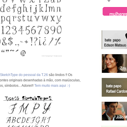
 SketchType do pessoal da T.26
são lindos !! Os
fontes originais desenhadas à mão, com maiúsculas,
, símbolos... Adorei!!
Tem muito mais aqui :-)