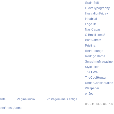
Grain Edit
I LoveTypography
IllustrationFriday
Inhabitat
Logo Br
Nas Capas
O Brasil com S
PrintPattern
Pristina
RetroLounge
Rodrigo Barba
SmashingMagazine
Style Files
The FWA
TheCoolHunter
UnderConsideration
Wallpaper
ohJoy
ente
Página inicial
Postagem mais antiga
QUEM SEGUE AS
entários (Atom)