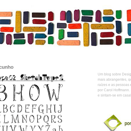
scunho
Um blog sobre Design
mais abrangentes, q
raízes e as pessoas 
por Carol Hoffmann.
e sintam-se em casa