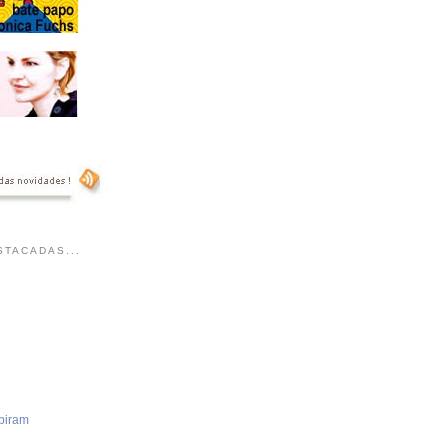
TACADAS...
piram