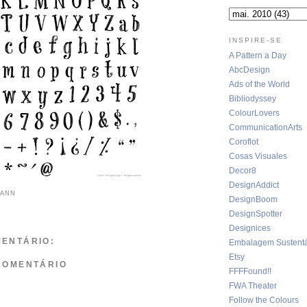
INSPIRE-SE
A Pattern a Day
AbcDesign
Ads of the World
Bibliodyssey
ColourLovers
CommunicationArts
Coroflot
Cosas Visuales
Decor8
DesignAddict
MANN
DesignBoom
DesignSpotter
Designices
ENTÁRIO:
Embalagem Sustentá
Etsy
COMENTÁRIO
FFFFound!!
FWA Theater
Follow the Colours