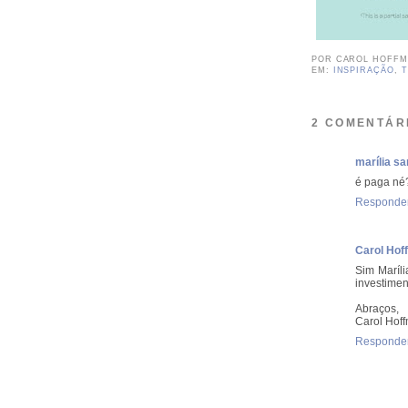
POR
CAROL HOFF
EM:
INSPIRAÇÃO
,
T
2 COMENTÁR
marília sa
é paga né
Responde
Carol Hof
Sim Maríl
investimen
Abraços,
Carol Hof
Responde