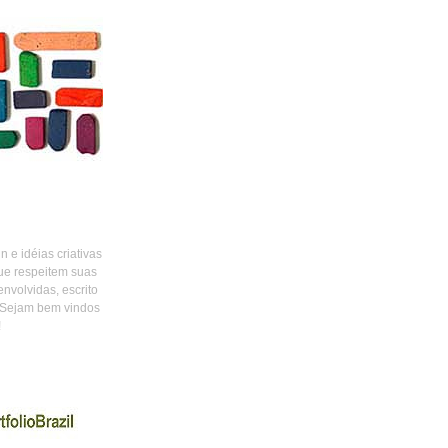
 e idéias criativas
ue respeitem suas
envolvidas, escrito
 Sejam bem vindos
!