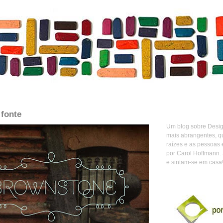
fonte
Um blog sobre Design
mais abrangentes, q
raízes e as pessoas 
por Carol Hoffmann.
e sintam-se em casa