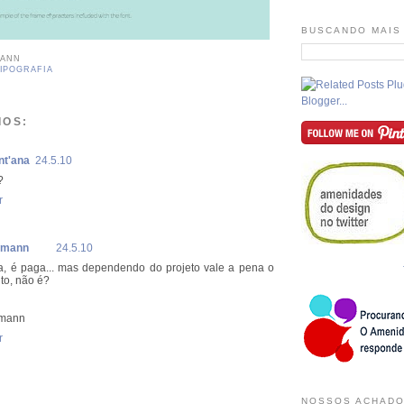
BUSCANDO MAIS
MANN
IPOGRAFIA
IOS:
nt'ana
24.5.10
?
r
fmann
24.5.10
ia, é paga... mas dependendo do projeto vale a pena o
to, não é?
fmann
r
NOSSOS ACHADO