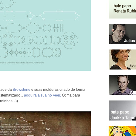
idade da
Browstone
e suas molduras criado de forma
istematizado...
adquira a sua no Veer.
Ótima para
rninhos :-))