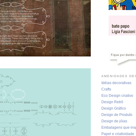
AMENIDADES DES
Idéias decorativas
Crafts
Eco Design criativo
Design Retrô
Design Gráfico
Design de Produto
Design de jóias
Embalagens que ins
Papel e criatividade