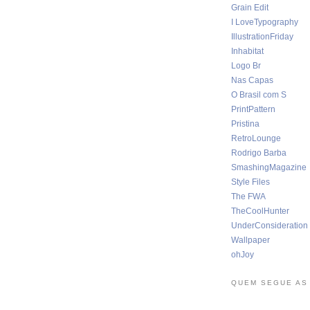
Grain Edit
I LoveTypography
IllustrationFriday
Inhabitat
Logo Br
Nas Capas
O Brasil com S
PrintPattern
Pristina
RetroLounge
Rodrigo Barba
SmashingMagazine
Style Files
The FWA
TheCoolHunter
UnderConsideration
Wallpaper
ohJoy
QUEM SEGUE AS