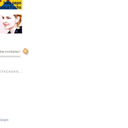
TACADAS...
piram