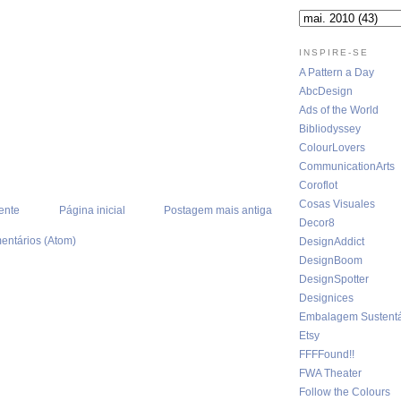
INSPIRE-SE
A Pattern a Day
AbcDesign
Ads of the World
Bibliodyssey
ColourLovers
CommunicationArts
Coroflot
Cosas Visuales
ente
Página inicial
Postagem mais antiga
Decor8
entários (Atom)
DesignAddict
DesignBoom
DesignSpotter
Designices
Embalagem Sustentá
Etsy
FFFFound!!
FWA Theater
Follow the Colours