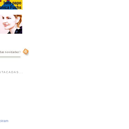
TACADAS...
piram