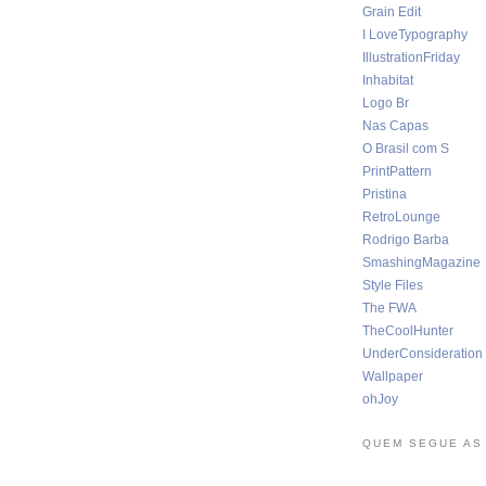
Grain Edit
I LoveTypography
IllustrationFriday
Inhabitat
Logo Br
Nas Capas
O Brasil com S
PrintPattern
Pristina
RetroLounge
Rodrigo Barba
SmashingMagazine
Style Files
The FWA
TheCoolHunter
UnderConsideration
Wallpaper
ohJoy
QUEM SEGUE AS