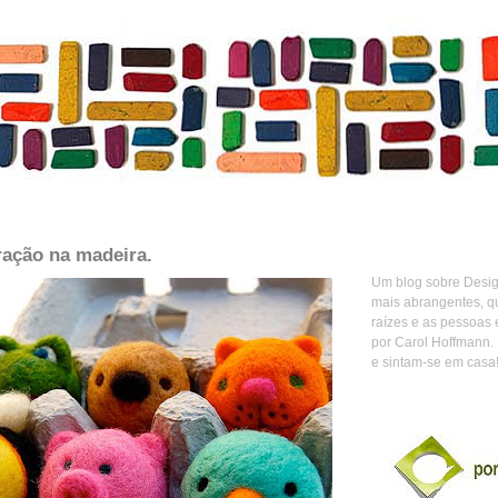
tração na madeira.
Um blog sobre Design
mais abrangentes, q
raízes e as pessoas 
por Carol Hoffmann.
e sintam-se em casa