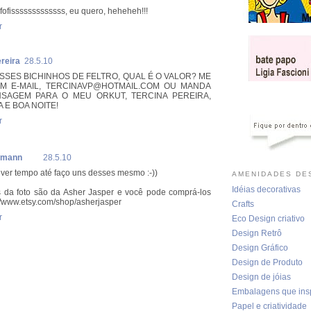
fofisssssssssssss, eu quero, heheheh!!!
r
reira
28.5.10
SSES BICHINHOS DE FELTRO, QUAL É O VALOR? ME
M E-MAIL, TERCINAVP@HOTMAIL.COM OU MANDA
SAGEM PARA O MEU ORKUT, TERCINA PEREIRA,
 E BOA NOITE!
r
fmann
28.5.10
 tiver tempo até faço uns desses mesmo :-))
AMENIDADES DES
Idéias decorativas
 da foto são da Asher Jasper e você pode comprá-los
://www.etsy.com/shop/asherjasper
Crafts
r
Eco Design criativo
Design Retrô
Design Gráfico
Design de Produto
Design de jóias
Embalagens que ins
Papel e criatividade