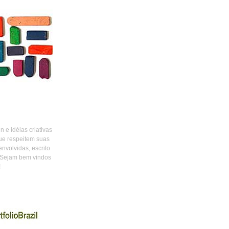
 e idéias criativas
ue respeitem suas
envolvidas, escrito
 Sejam bem vindos
!