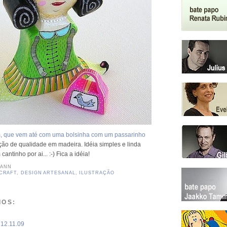
 que vem até com uma bolsinha com um passarinho
ação de qualidade em madeira. Idéia simples e linda
antinho por ai... :-) Fica a idéia!
MANN
CRAFT
,
DESIGN ARTESANAL
,
ILUSTRAÇÃO
IOS:
12.11.09