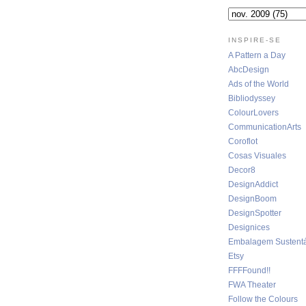
INSPIRE-SE
A Pattern a Day
AbcDesign
Ads of the World
Bibliodyssey
ColourLovers
CommunicationArts
Coroflot
Cosas Visuales
Decor8
DesignAddict
DesignBoom
DesignSpotter
Designices
Embalagem Sustentá
Etsy
FFFFound!!
FWA Theater
Follow the Colours