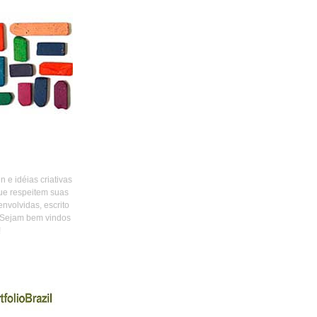
 e idéias criativas
ue respeitem suas
envolvidas, escrito
 Sejam bem vindos
!