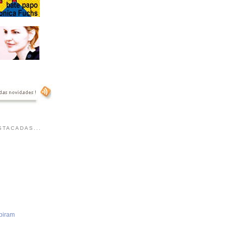
TACADAS...
piram