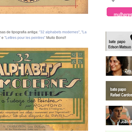
as de tipografia antiga:
"32 alphabets modernes"
,
"La
"
e
"Lettres pour les peintres"
Muito Bons!!