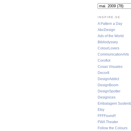
INSPIRE-SE
A Pattern a Day
AbcDesign
Ads of the World
Bibliodyssey
ColourLovers
CommunicationArts
Coroflot
Cosas Visuales
Decor8
DesignAddict
DesignBoom
DesignSpotter
Designices
Embalagem Sustentá
Etsy
FFFFound!!
FWA Theater
Follow the Colours