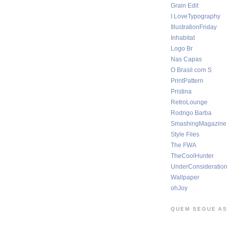
Grain Edit
I LoveTypography
IllustrationFriday
Inhabitat
Logo Br
Nas Capas
O Brasil com S
PrintPattern
Pristina
RetroLounge
Rodrigo Barba
SmashingMagazine
Style Files
The FWA
TheCoolHunter
UnderConsideration
Wallpaper
ohJoy
QUEM SEGUE AS