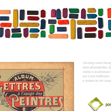
Um blog sobre Design
mais abrangentes, q
raízes e as pessoas 
por Carol Hoffmann.
e sintam-se em casa