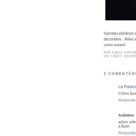
Garrafas plásticas 
decorativa... feita
como essas!!
POR
CAROL HOFF
EM:
CRAFT
,
DECOR
2 COMENTÁR
Liz Publici
COmo faze
Responde
Anônimo
adoro arte
a fazer
Responde