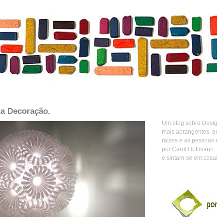
a Decoração.
Um blog sobre Design
mais abrangentes, q
raízes e as pessoas 
por Carol Hoffmann.
e sintam-se em casa