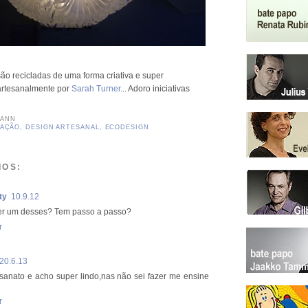
são recicladas de uma forma criativa e super
s artesanalmente por
Sarah Turner
... Adoro iniciativas
MANN
AÇÃO
,
DESIGN ARTESANAL
,
ECODESIGN
IOS:
ty
10.9.12
r um desses? Tem passo a passo?
r
20.6.13
sanato e acho super lindo,nas não sei fazer me ensine
r