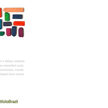
 e idéias criativas
ue respeitem suas
envolvidas, escrito
 Sejam bem vindos
!