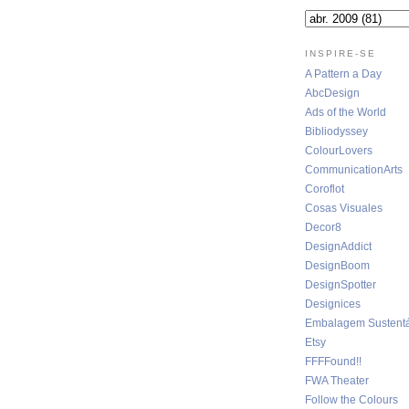
INSPIRE-SE
A Pattern a Day
AbcDesign
Ads of the World
Bibliodyssey
ColourLovers
CommunicationArts
Coroflot
Cosas Visuales
Decor8
DesignAddict
DesignBoom
DesignSpotter
Designices
Embalagem Sustentá
Etsy
FFFFound!!
FWA Theater
Follow the Colours