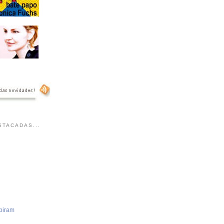
TACADAS...
piram