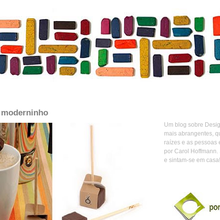
e moderninho
Um blog sobre Design
mais abrangentes, q
raízes e as pessoas 
por Carol Hoffmann.
e sintam-se em casa