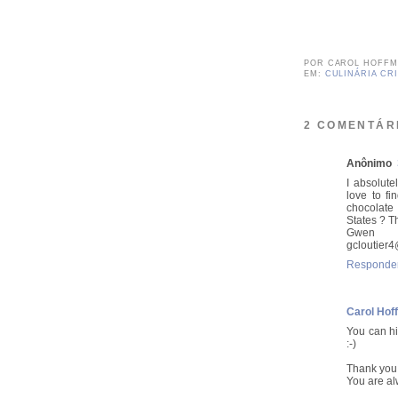
POR
CAROL HOFF
EM:
CULINÁRIA CRI
2 COMENTÁR
Anônimo
I absolut
love to f
chocolate 
States ? T
Gwen
gcloutier
Responde
Carol Hof
You can hi
:-)
Thank you 
You are a