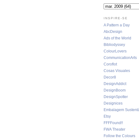
INSPIRE-SE
A Pattern a Day
AbcDesign
Ads of the World
Bibliodyssey
ColourLovers
CommunicationArts
Coroflot
Cosas Visuales
Decor8
DesignAddict
DesignBoom
DesignSpotter
Designices
Embalagem Sustentá
Etsy
FFFFound!!
FWA Theater
Follow the Colours