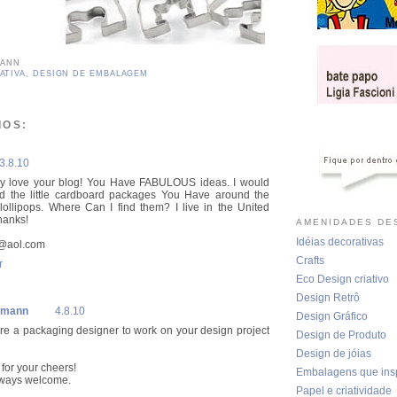
MANN
ATIVA
,
DESIGN DE EMBALAGEM
IOS:
3.8.10
ely love your blog! You Have FABULOUS ideas. I would
ind the little cardboard packages You Have around the
lollipops. Where Can I find them? I live in the United
hanks!
AMENIDADES DES
Idéias decorativas
4@aol.com
Crafts
r
Eco Design criativo
Design Retrô
fmann
4.8.10
Design Gráfico
re a packaging designer to work on your design project
Design de Produto
Design de jóias
for your cheers!
Embalagens que ins
lways welcome.
Papel e criatividade