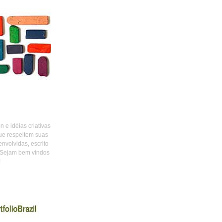
 e idéias criativas
ue respeitem suas
envolvidas, escrito
 Sejam bem vindos
!