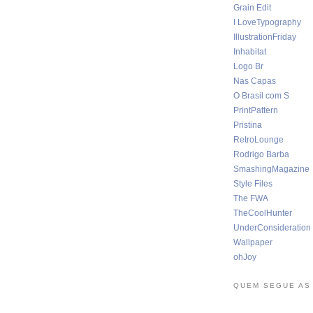
Grain Edit
I LoveTypography
IllustrationFriday
Inhabitat
Logo Br
Nas Capas
O Brasil com S
PrintPattern
Pristina
RetroLounge
Rodrigo Barba
SmashingMagazine
Style Files
The FWA
TheCoolHunter
UnderConsideration
Wallpaper
ohJoy
QUEM SEGUE AS