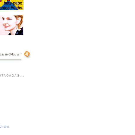
TACADAS...
piram