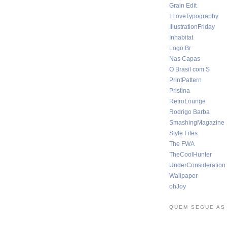
Grain Edit
I LoveTypography
IllustrationFriday
Inhabitat
Logo Br
Nas Capas
O Brasil com S
PrintPattern
Pristina
RetroLounge
Rodrigo Barba
SmashingMagazine
Style Files
The FWA
TheCoolHunter
UnderConsideration
Wallpaper
ohJoy
QUEM SEGUE AS