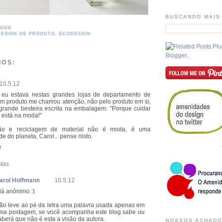
BUSCANDO MAIS
MANN
DESIGN DE PRODUTO
,
ECODESIGN
IOS:
10.5.12
 eu estava nestas grandes lojas de departamento de
um produto me chamou atenção, não pelo produto em si,
grande besteira escrita na embalagem: "Porque cuidar
 está na moda!"
ação e reciclagem de material não é moda, é uma
e do planeta, Carol... pense nisto.
r
tas
arol Hoffmann
10.5.12
lá anônimo :)
ão leve ao pé da letra uma palavra usada apenas em
ma postagem, se você acompanha este blog sabe ou
aberá que não é esta a visão da autora.
NOSSOS ACHADO