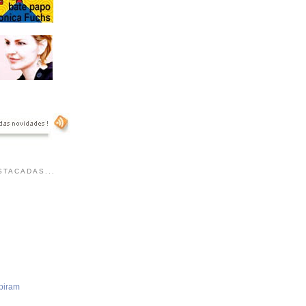
TACADAS...
piram