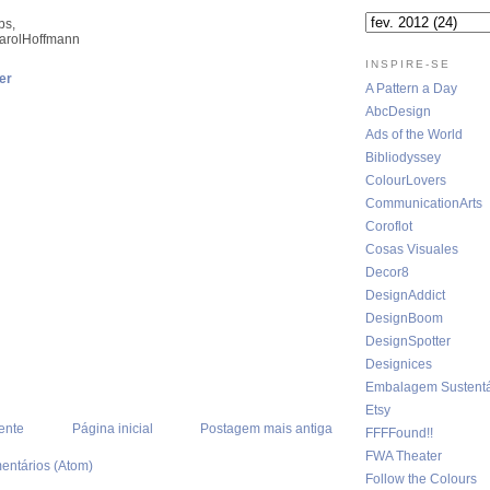
bs,
arolHoffmann
INSPIRE-SE
er
A Pattern a Day
AbcDesign
Ads of the World
Bibliodyssey
ColourLovers
CommunicationArts
Coroflot
Cosas Visuales
Decor8
DesignAddict
DesignBoom
DesignSpotter
Designices
Embalagem Sustentá
Etsy
ente
Página inicial
Postagem mais antiga
FFFFound!!
FWA Theater
entários (Atom)
Follow the Colours