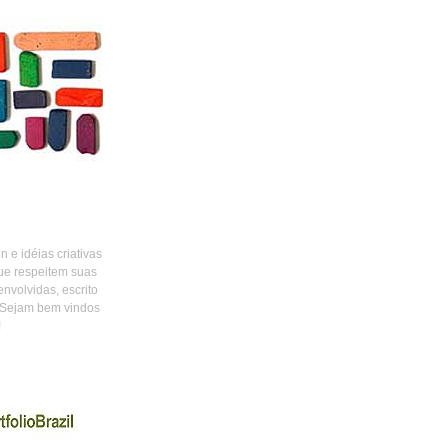
 e idéias criativas
ue respeitem suas
envolvidas, escrito
 Sejam bem vindos
!