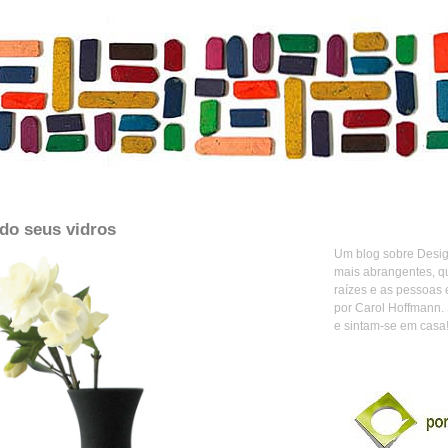
do seus vidros
Um blog sobre Design
mais abrangentes, q
raízes e as pessoas 
por Carol Hoffmann.
e sintam-se em casa