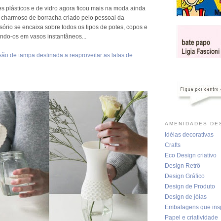
tes plásticos e de vidro agora ficou mais na moda ainda
 charmoso de borracha criado pelo pessoal da
sório se encaixa sobre todos os tipos de potes, copos e
ando-os em vasos instantâneos...
são de tampa destinada a reaproveitar as latas de
AMENIDADES DES
Idéias decorativas
Crafts
Eco Design criativo
Design Retrô
Design Gráfico
Design de Produto
Design de jóias
Embalagens que ins
Papel e criatividade