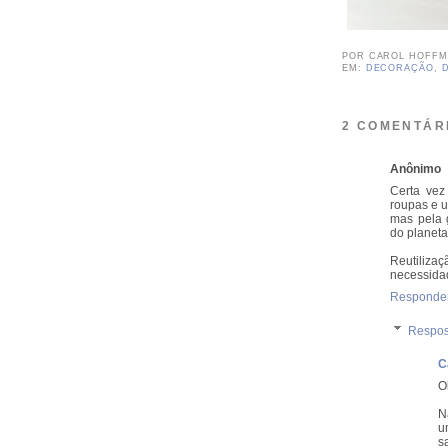
POR
CAROL HOFF
EM:
DECORAÇÃO
,
2 COMENTÁR
Anônimo
Certa vez
roupas e 
mas pela 
do planeta
Reutiliz
necessidad
Responde
Respos
C
O
N
u
s