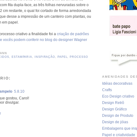
com fita dupla-face, as três folhas nervuradas sobre o
2 cm restante, o qual foi cortado de forma arredondada
 que desse a impressão de um canteiro com plantas, ou
m em papel.
rocesso criativo a finalidade foi a
criação de padrões
e vocês podem conferir no blog do designer Wagner
MANN
CIDOS
,
ESTAMPARIA
,
INSPIRAÇÃO
,
PAPEL
,
PROCESSO
AMENIDADES DES
RIO:
Idéias decorativas
Crafts
ampelo
5.8.10
Eco Design criativo
ue gostou, Carol!
or divulgar.
Design Retrô
Design Gráfico
r
Design de Produto
Design de jóias
Embalagens que ins
Papel e criatividade