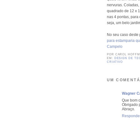
nervuras. Coladas, 
quadrado de 12 x 1
nas 4 pontas, para
seja, um belo jardi
No seu caso deste p
para estamparia qu
Campelo
POR
CAROL HOFF
EM:
DESIGN DE TE
CRIATIVO
UM COMENTÁ
Wagner C
Que bom q
Obrigado p
Abraço.
Responde