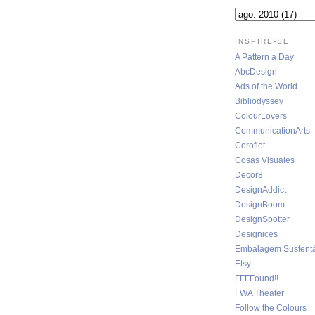
INSPIRE-SE
A Pattern a Day
AbcDesign
Ads of the World
Bibliodyssey
ColourLovers
CommunicationArts
Coroflot
Cosas Visuales
Decor8
DesignAddict
DesignBoom
DesignSpotter
Designices
Embalagem Sustentá
Etsy
FFFFound!!
FWA Theater
Follow the Colours