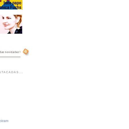
TACADAS...
piram