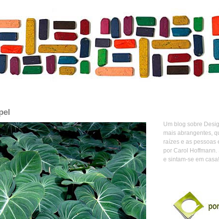
pel
Um blog sobre Design
mais abrangentes, q
raízes e as pessoas 
por Carol Hoffmann.
e sintam-se em casa