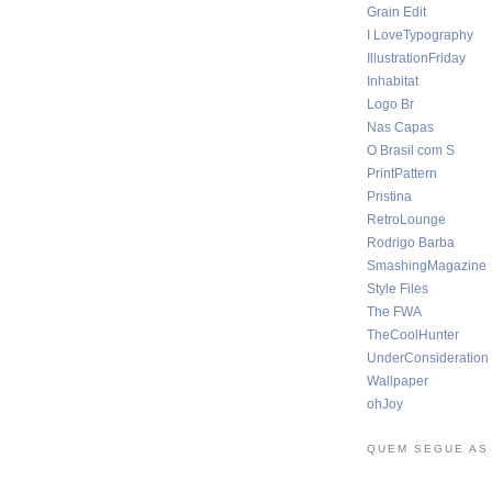
Grain Edit
I LoveTypography
IllustrationFriday
Inhabitat
Logo Br
Nas Capas
O Brasil com S
PrintPattern
Pristina
RetroLounge
Rodrigo Barba
SmashingMagazine
Style Files
The FWA
TheCoolHunter
UnderConsideration
Wallpaper
ohJoy
QUEM SEGUE AS