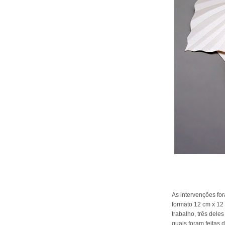
As intervenções for
formato 12 cm x 12
trabalho, três dele
quais foram feitas 