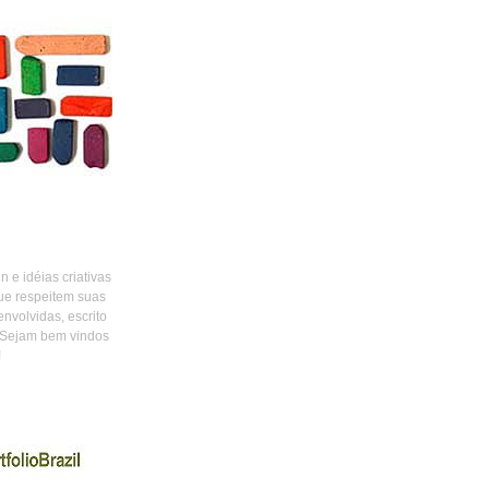
 e idéias criativas
ue respeitem suas
envolvidas, escrito
 Sejam bem vindos
!