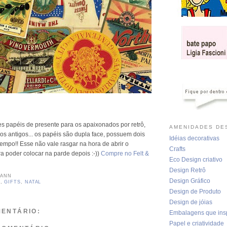
es papéis de presente para os apaixonados por retrô,
AMENIDADES DES
los antigos... os papéis são dupla face, possuem dois
Idéias decorativas
empo!! Esse não vale rasgar na hora de abrir o
Crafts
a poder colocar na parde depois :-))
Compre no Felt &
Eco Design criativo
Design Retrô
MANN
Design Gráfico
Ô
,
GIFTS
,
NATAL
Design de Produto
Design de jóias
ENTÁRIO:
Embalagens que ins
Papel e criatividade