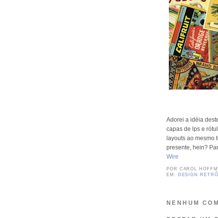
Adorei a idéia dest
capas de lps e rótu
layouts ao mesmo t
presente, hein? Par
Wire
POR
CAROL HOFF
EM:
DESIGN RETR
NENHUM COM