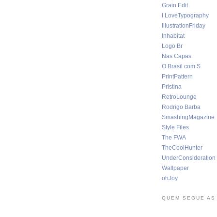
Grain Edit
I LoveTypography
IllustrationFriday
Inhabitat
Logo Br
Nas Capas
O Brasil com S
PrintPattern
Pristina
RetroLounge
Rodrigo Barba
SmashingMagazine
Style Files
The FWA
TheCoolHunter
UnderConsideration
Wallpaper
ohJoy
QUEM SEGUE AS