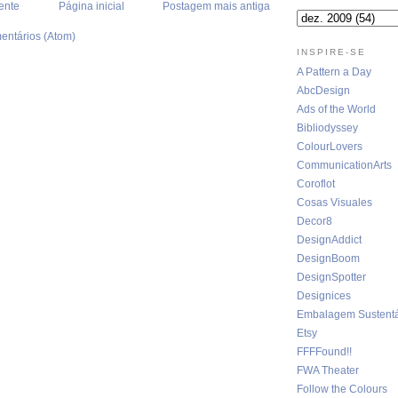
ente
Página inicial
Postagem mais antiga
entários (Atom)
INSPIRE-SE
A Pattern a Day
AbcDesign
Ads of the World
Bibliodyssey
ColourLovers
CommunicationArts
Coroflot
Cosas Visuales
Decor8
DesignAddict
DesignBoom
DesignSpotter
Designices
Embalagem Sustentá
Etsy
FFFFound!!
FWA Theater
Follow the Colours