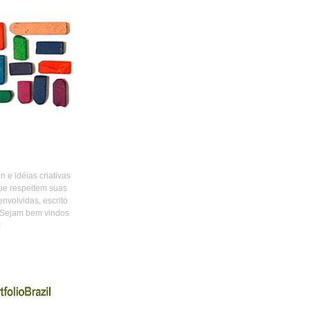
 e idéias criativas
ue respeitem suas
envolvidas, escrito
 Sejam bem vindos
!