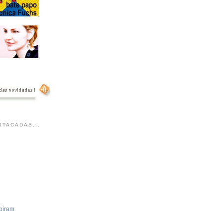
TACADAS...
piram