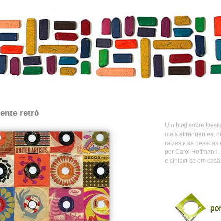
ente retrô
Um blog sobre Design
mais abrangentes, q
raízes e as pessoas 
por Carol Hoffmann.
e sintam-se em casa