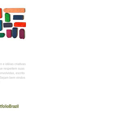
 e idéias criativas
ue respeitem suas
envolvidas, escrito
 Sejam bem vindos
!