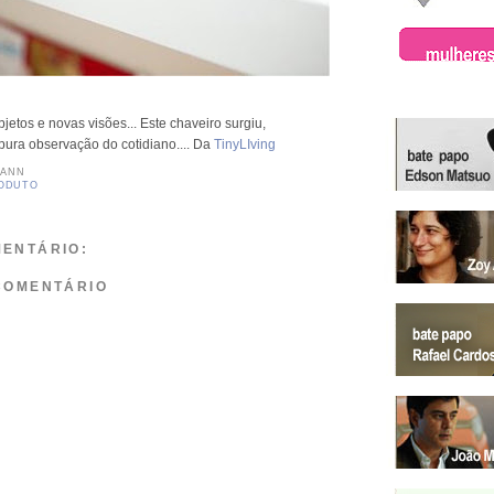
bjetos e novas visões... Este chaveiro surgiu,
pura observação do cotidiano.... Da
TinyLIving
MANN
RODUTO
ENTÁRIO:
COMENTÁRIO