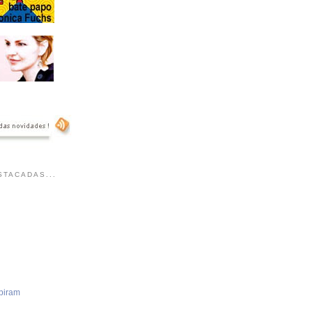
TACADAS...
piram