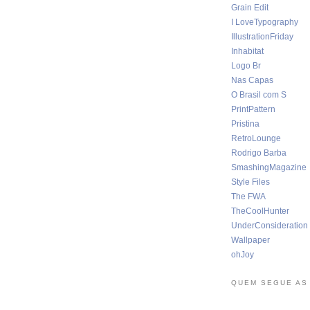
Grain Edit
I LoveTypography
IllustrationFriday
Inhabitat
Logo Br
Nas Capas
O Brasil com S
PrintPattern
Pristina
RetroLounge
Rodrigo Barba
SmashingMagazine
Style Files
The FWA
TheCoolHunter
UnderConsideration
Wallpaper
ohJoy
QUEM SEGUE AS