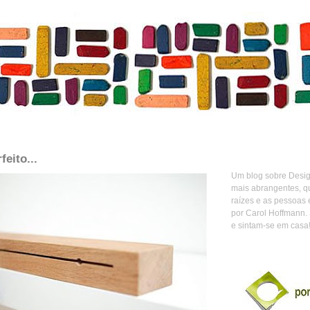
feito...
Um blog sobre Design
mais abrangentes, q
raízes e as pessoas 
por Carol Hoffmann.
e sintam-se em casa