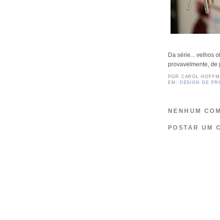
Da série... velhos o
provavelmente, de 
POR
CAROL HOFF
EM:
DESIGN DE P
NENHUM COM
POSTAR UM 