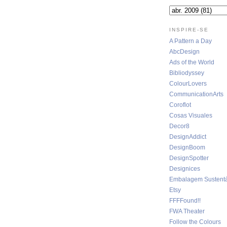
INSPIRE-SE
A Pattern a Day
AbcDesign
Ads of the World
Bibliodyssey
ColourLovers
CommunicationArts
Coroflot
Cosas Visuales
Decor8
DesignAddict
DesignBoom
DesignSpotter
Designices
Embalagem Sustentá
Etsy
FFFFound!!
FWA Theater
Follow the Colours