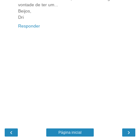
vontade de ter um...
Beijos,
Dri
Responder
‹
›
Página inicial