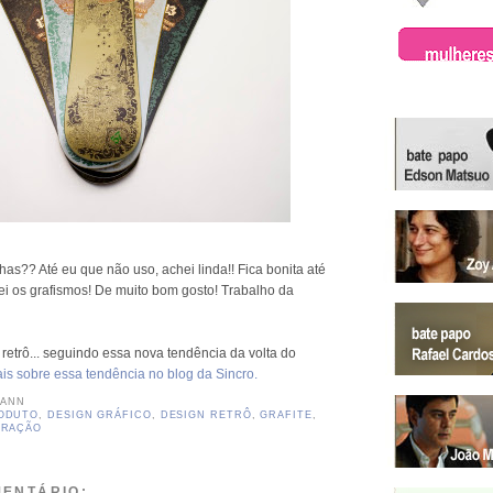
has?? Até eu que não uso, achei linda!! Fica bonita até
ei os grafismos! De muito bom gosto! Trabalho da
retrô... seguindo essa nova tendência da volta do
is sobre essa tendência no blog da Sincro.
MANN
RODUTO
,
DESIGN GRÁFICO
,
DESIGN RETRÔ
,
GRAFITE
,
IRAÇÃO
ENTÁRIO: