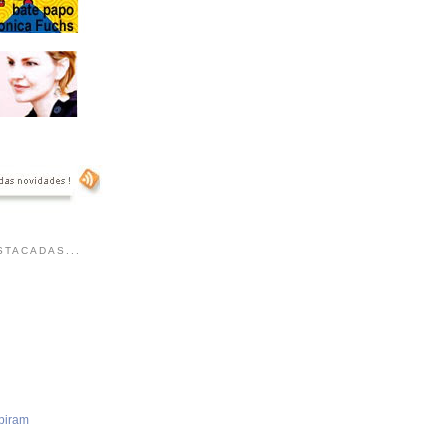
TACADAS...
piram