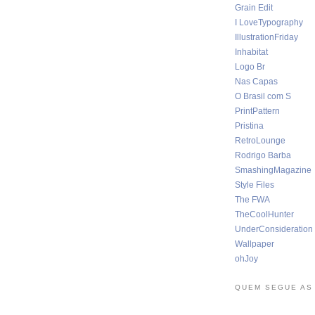
Grain Edit
I LoveTypography
IllustrationFriday
Inhabitat
Logo Br
Nas Capas
O Brasil com S
PrintPattern
Pristina
RetroLounge
Rodrigo Barba
SmashingMagazine
Style Files
The FWA
TheCoolHunter
UnderConsideration
Wallpaper
ohJoy
QUEM SEGUE AS