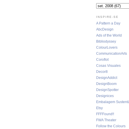
INSPIRE-SE
A Pattern a Day
AbcDesign
Ads of the World
Bibliodyssey
ColourLovers
CommunicationArts
Coroflot
Cosas Visuales
Decor8
DesignAddict
DesignBoom
DesignSpotter
Designices
Embalagem Sustentá
Etsy
FFFFound!!
FWA Theater
Follow the Colours