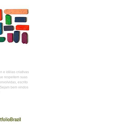
 e idéias criativas
ue respeitem suas
envolvidas, escrito
 Sejam bem vindos
!