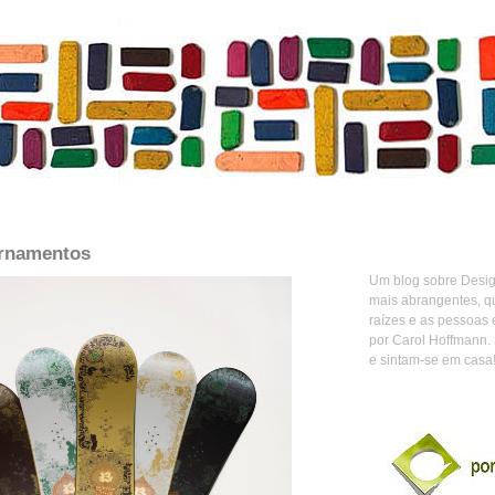
ornamentos
Um blog sobre Design
mais abrangentes, q
raízes e as pessoas 
por Carol Hoffmann.
e sintam-se em casa