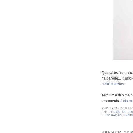
Que tal estas pranc
na parede...=) ador
UnitDeltaPlus
.
Tem um estilo meio 
ornamento.
Leia ma
POR
CAROL HOFF
EM:
DESIGN DE P
ILUSTRAÇÃO
,
INSP
NENHUM COM